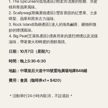
1. The Epicurean(低地產區):輕柔而淡雅的焦糖、水蜜
桃和青蘋果風味。
2. Scallywag(斯佩賽德產區):豐富香甜的紅漿果、士多
啤梨、蘋果和黑朱古力滋味。
3. Rock Island(島嶼產區):迷人的海島鹹香、礦物和微
妙的煙燻風味。
4. Big Peat(艾萊島產區):撲鼻而來的濃烈煙燻以及泥煤
滋味，帶著篝火和蜂蜜的香醇風情。
日期：10月7日（星期六）
時間：晚上5:30-6:30
地點：中環皇后大道中15號置地廣場地庫B48鋪
費用：會員（咖啡券x1 + $420）
＊活動舉行24小時內取消，不設退款＊