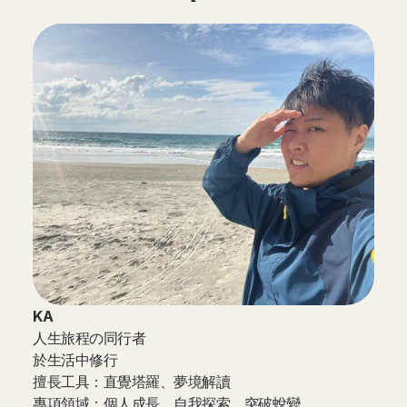
KA
人生旅程の同行者
於生活中修行
擅長工具：直覺塔羅、夢境解讀
專項領域：個人成長、自我探索、突破蛻變