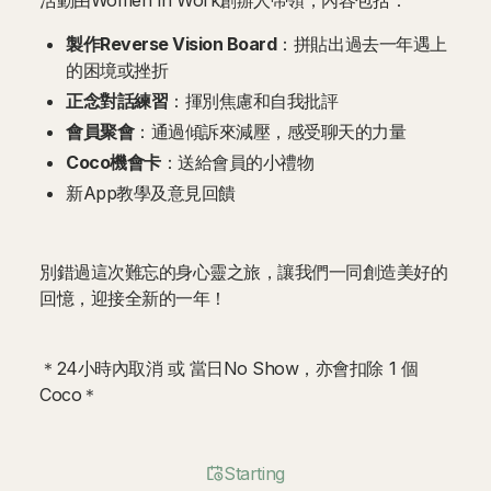
活動由Women In Work創辦人帶領，內容包括：
製作Reverse Vision Board
：拼貼出過去一年遇上
的困境或挫折
正念對話練習
：揮別焦慮和自我批評
會員聚會
：通過傾訴來減壓，感受聊天的力量
Coco機會卡
：送給會員的小禮物
新App教學及意見回饋
別錯過這次難忘的身心靈之旅，讓我們一同創造美好的
回憶，迎接全新的一年！
＊24小時內取消 或 當日No Show，亦會扣除 1 個
Coco＊
Starting