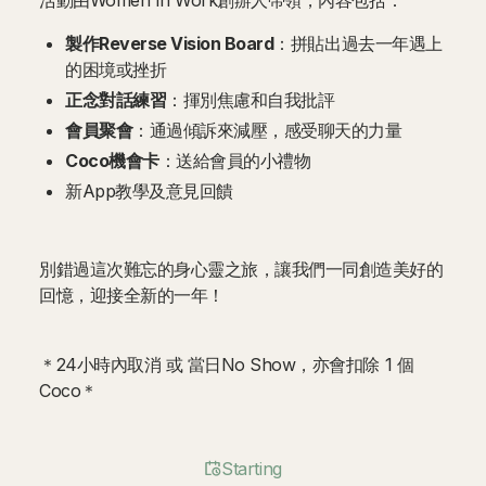
活動由Women In Work創辦人帶領，內容包括：
製作Reverse Vision Board
：拼貼出過去一年遇上
的困境或挫折
正念對話練習
：揮別焦慮和自我批評
會員聚會
：通過傾訴來減壓，感受聊天的力量
Coco機會卡
：送給會員的小禮物
新App教學及意見回饋
別錯過這次難忘的身心靈之旅，讓我們一同創造美好的
回憶，迎接全新的一年！
＊24小時內取消 或 當日No Show，亦會扣除 1 個
Coco＊
Starting