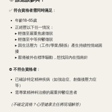
✅
符合資格者需同時滿足
：
年齡18-65歲
正經歷以下任一情況：
▸ 輕微至嚴重焦慮徵狀
▸ 輕微至中等抑鬱徵狀
▸ 因生活壓力（工作/學業/關係）產生持續性情緒困
擾
▸ 厭倦被外在標準驅動，想找回內在指南針
⛔
不符合資格者
：
已確診特定精神疾病（如強迫症、創傷後壓力症
等）
需專業精神科治療的嚴重抑鬱症患者
（不確定資格？心理健康主任將現場解答）