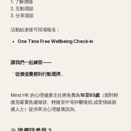
1. 了解價值
2. 互動環節
3. 分享環節
活動結束後可現場報名：
One Time Free Wellbeing Check-in
讓我們一起練習——
「
從價值覺察到行動選擇
」
Mind HK 的心理健康主任將免費為
18至65歲
（面對輕
微至嚴重焦慮徵狀、輕微至中等抑鬱徵狀,或受情緒困
擾人士）提供單次心理健康諮詢。
🎯
誰應該參與？