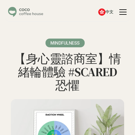
中文
MINDFULNESS
【身心靈諮商室】情
緒輪體驗 #SCARED
恐懼