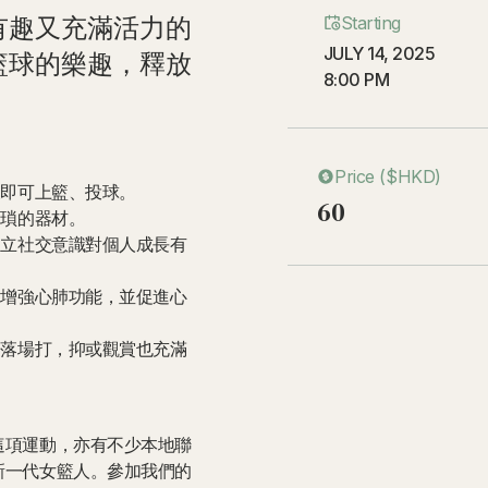
有趣又充滿活力的
Starting
JULY 14, 2025
籃球的樂趣，釋放
8:00 PM
Price ($HKD)
後即可上籃、投球。
60
繁瑣的器材。
建立社交意識對個人成長有
、增強心肺功能，並促進心
是落場打，抑或觀賞也充滿
這項運動，亦有不少本地聯
新一代女籃人。參加我們的