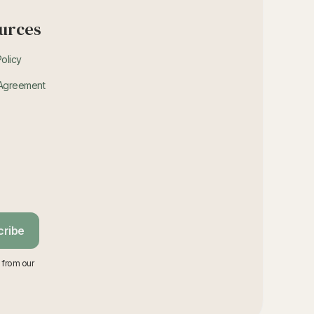
urces
Policy
 Agreement
cribe
 from our