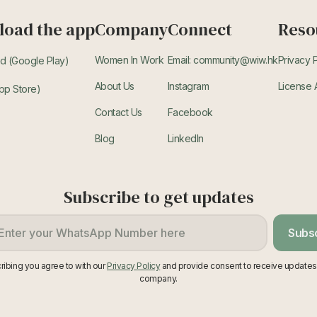
oad the app
Company
Connect
Reso
Women In Work
Email: community@wiw.hk
Privacy 
d (Google Play)
About Us
Instagram
License
pp Store)
Contact Us
Facebook
Blog
LinkedIn
Subscribe to get updates
Subs
ribing you agree to with our
Privacy Policy
and provide consent to receive updates
company.