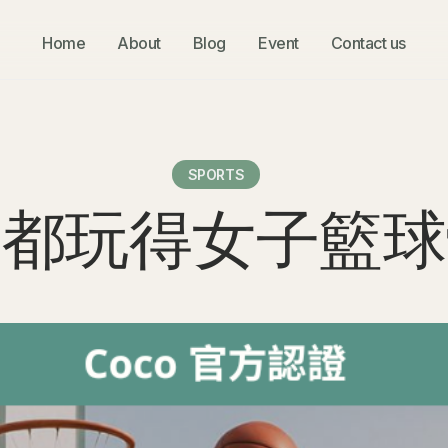
Home
About
Blog
Event
Contact us
SPORTS
人都玩得女子籃球