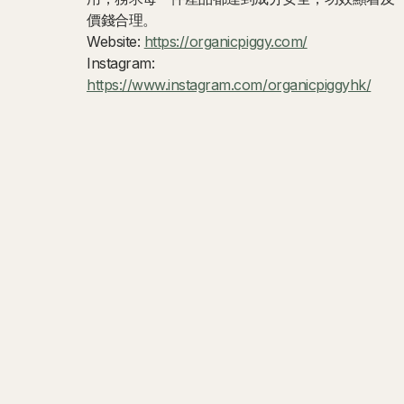
價錢合理。
Website:
https://organicpiggy.com/
Instagram:
https://www.instagram.com/organicpiggyhk/