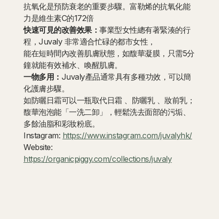
抗氧化是預防衰老的重要步驟。富勒烯的抗氧化能
力是維生素C的172倍
快速可見的改善效果：
事業型女性總有著緊湊的行
程，Juvaly 非常適合忙碌的都市女性，
能在短時間內改善肌膚狀態，如馥華凝膜，只需5分
鐘就能有效補水、喚醒肌膚。
一物多用：
Juvaly產品通常具有多種功效，可以簡
化護膚步驟。
如防曬日霜可以一瓶取代日霜 、防曬乳 、妝前乳；
馥華泡泡能「一洗二卸」，輕鬆洗去面部的污垢、
多餘油脂和彩妝粉底。
Instagram:
https://www.instagram.com/juvalyhk/
Website:
https://organicpiggy.com/collections/juvaly