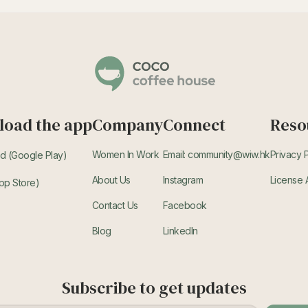
oad the app
Company
Connect
Reso
Women In Work
Email: community@wiw.hk
Privacy 
d (Google Play)
About Us
Instagram
License
pp Store)
Contact Us
Facebook
Blog
LinkedIn
Subscribe to get updates