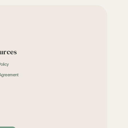
urces
Policy
 Agreement