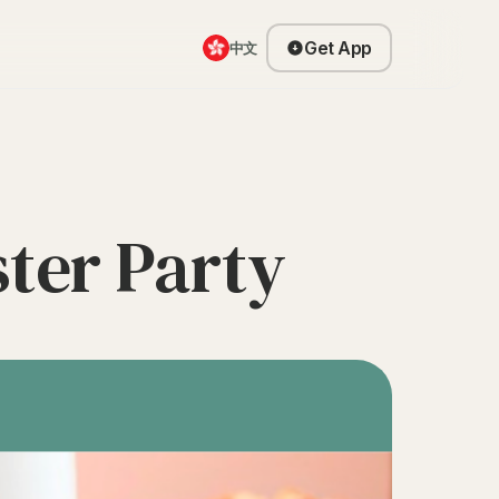
Get App
中文
ter Party