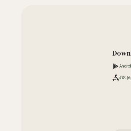
Downl
Androi
iOS (A