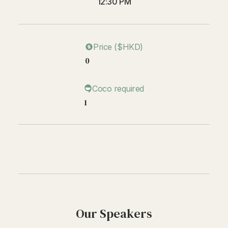
12:30 PM
Price ($HKD)
0
Coco required
1
Our Speakers