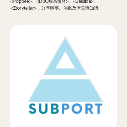
<Popbee>、<DBC數碼電台>、<Jessica>、
<Ztoryteller>，分享解夢、催眠及潛意識知識