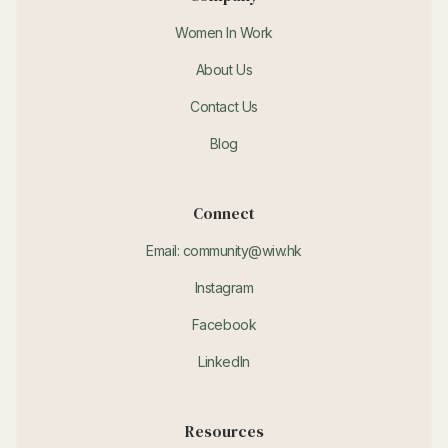
Women In Work
About Us
Contact Us
Blog
Connect
Email: community@wiw.hk
Instagram
Facebook
LinkedIn
Resources