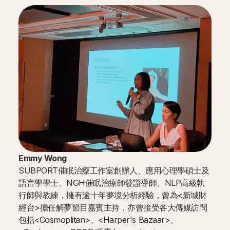
Emmy Wong
SUBPORT催眠治療工作室創辦人、應用心理學碩士及
語言學學士、NGH催眠治療師發證導師、NLP高級執
行師與教練，擁有逾十年夢境分析經驗，曾為<新城財
經台>擔任解夢節目嘉賓主持，亦曾接受各大傳媒訪問
包括<Cosmoplitan>、<Harper's Bazaar>、