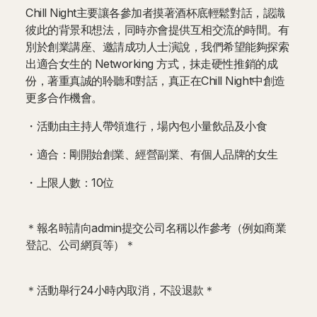
Chill Night主要讓各參加者摸著酒杯底輕鬆對話，認識
彼此的背景和想法，同時亦會提供互相交流的時間。有
別於創業講座、邀請成功人士演說，我們希望能夠探索
出適合女生的 Networking 方式，抹走硬性推銷的成
份，著重真誠的聆聽和對話，真正在Chill Night中創造
更多合作機會。
・活動由主持人帶領進行，場內包小量飲品及小食
・適合：剛開始創業、經營副業、有個人品牌的女生
・上限人數：10位
＊報名時請向admin提交公司名稱以作參考（例如商業
登記、公司網頁等）＊
＊活動舉行24小時內取消，不設退款＊