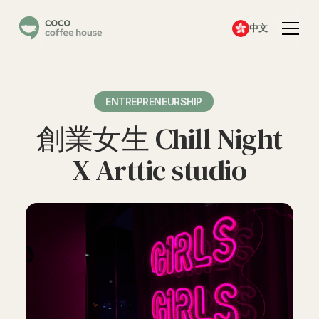
中文
ENTREPRENEURSHIP
創業女生 Chill Night
X Arttic studio