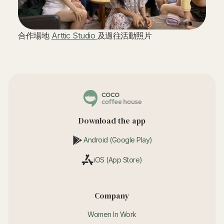
合作場地
Arttic Studio
及過往活動照片
Download the app
Android (Google Play)
iOS (App Store)
Company
Women In Work