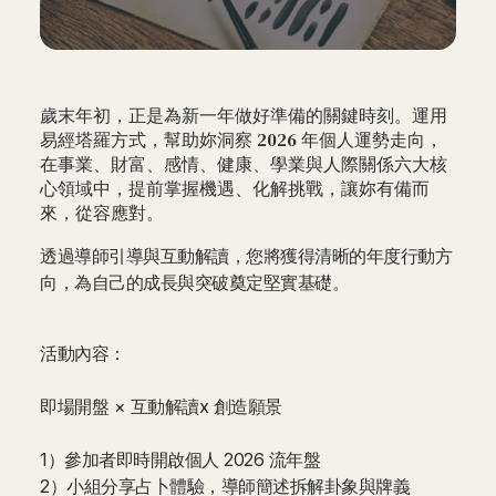
歲末年初，正是為新一年做好準備的關鍵時刻。運用
易經塔羅方式，幫助妳洞察 2026 年個人運勢走向，
在事業、財富、感情、健康、學業與人際關係六大核
心領域中，提前掌握機遇、化解挑戰，讓妳有備而
來，從容應對。
透過導師引導與互動解讀，您將獲得清晰的年度行動方
向，為自己的成長與突破奠定堅實基礎。
活動內容：
即場開盤 × 互動解讀x 創造願景
1）參加者即時開啟個人 2026 流年盤
2）小組分享占卜體驗，導師簡述拆解卦象與牌義