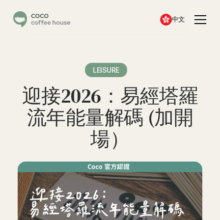
中文
LEISURE
迎接2026：易經塔羅
流年能量解碼 (加開
場）