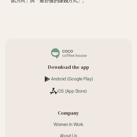
賦方向」與「最舒服的賺錢方式」。
Download the app
Android (Google Play)
iOS (App Store)
Company
Women In Work
About Us