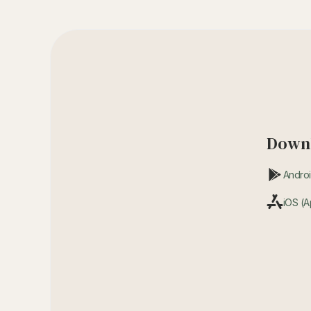
Downl
Androi
iOS (A