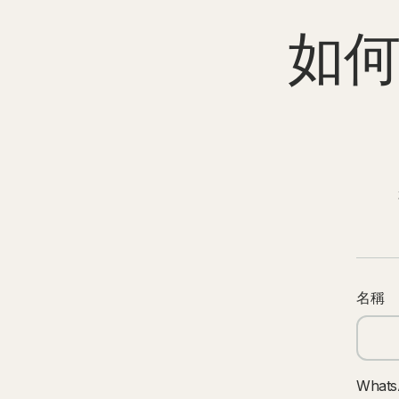
如
名稱
What