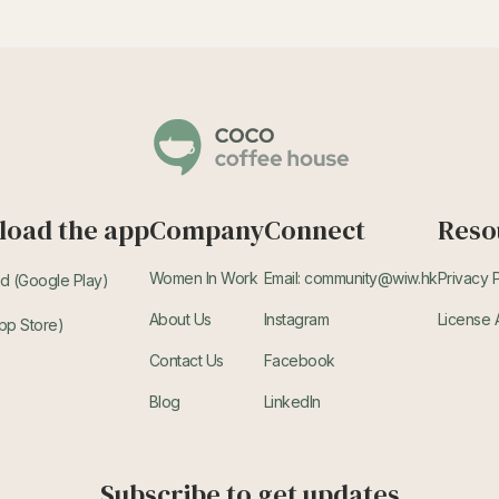
oad the app
Company
Connect
Reso
Women In Work
Email: community@wiw.hk
Privacy 
d (Google Play)
About Us
Instagram
License
pp Store)
Contact Us
Facebook
Blog
LinkedIn
Subscribe to get updates