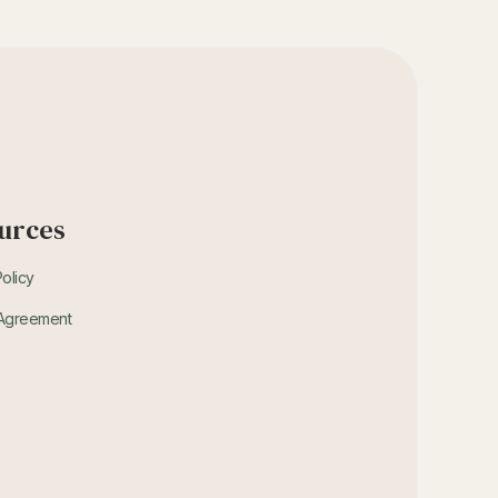
urces
Policy
 Agreement