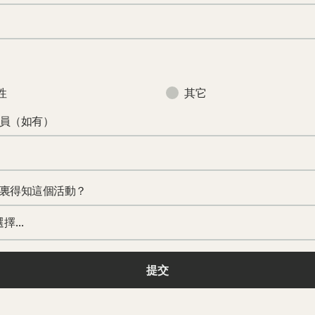
性
其它
員（如有）
裏得知這個活動？