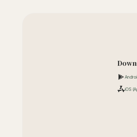
Downl
Androi
iOS (A