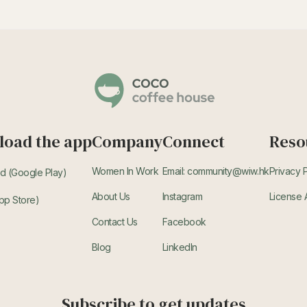
oad the app
Company
Connect
Reso
Women In Work
Email: community@wiw.hk
Privacy 
d (Google Play)
About Us
Instagram
License
pp Store)
Contact Us
Facebook
Blog
LinkedIn
Subscribe to get updates