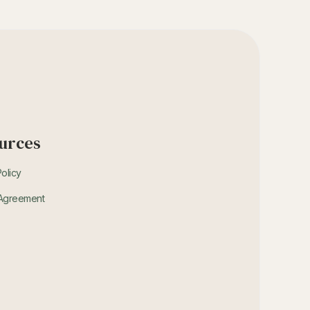
urces
Policy
 Agreement