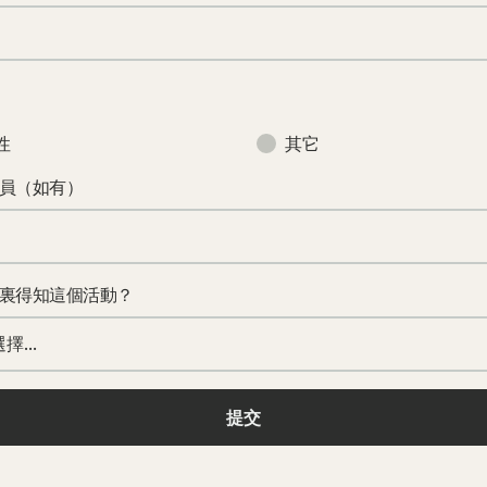
性
其它
員（如有）
裏得知這個活動？