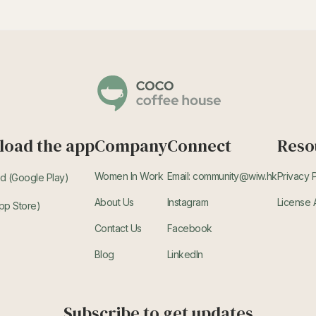
oad the app
Company
Connect
Reso
Women In Work
Email: community@wiw.hk
Privacy 
d (Google Play)
About Us
Instagram
License
pp Store)
Contact Us
Facebook
Blog
LinkedIn
Subscribe to get updates