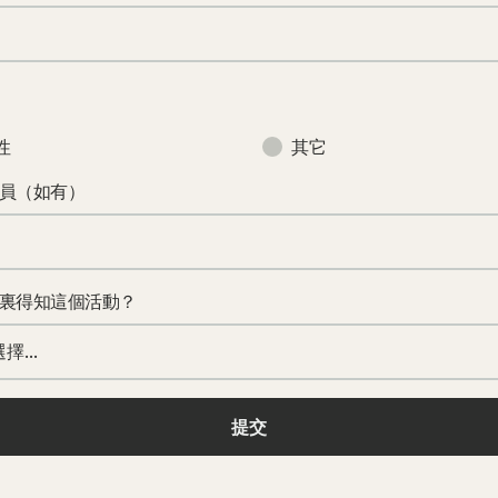
性
其它
員（如有）
裏得知這個活動？