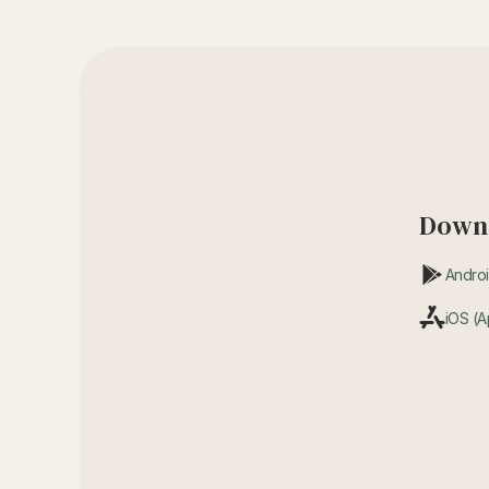
Downl
Androi
iOS (A