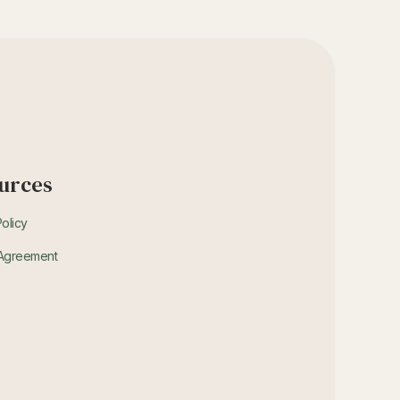
urces
Policy
 Agreement