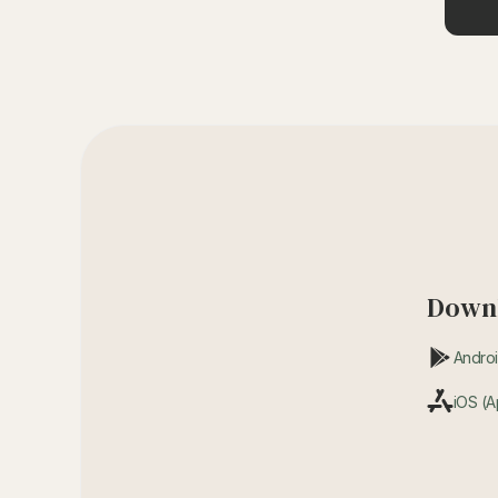
Downl
Androi
iOS (A