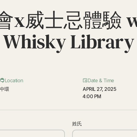
x威士忌體驗 wit
Whisky Library
Location
Date & Time
中環
APRIL 27, 2025
4:00 PM
姓氏