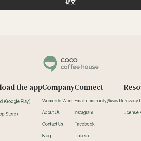
oad the app
Company
Connect
Reso
Women In Work
Email: community@wiw.hk
Privacy 
d (Google Play)
About Us
Instagram
License
pp Store)
Contact Us
Facebook
Blog
LinkedIn