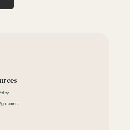
urces
Policy
 Agreement