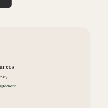
urces
Policy
 Agreement