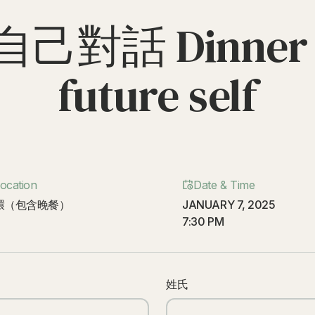
對話 Dinner wi
future self
ocation
Date & Time
環（包含晚餐）
JANUARY 7, 2025
7:30 PM
姓氏