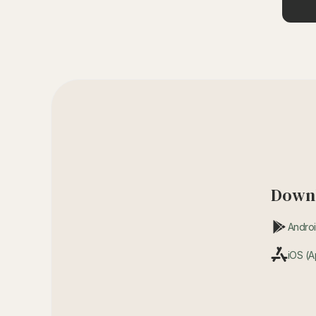
Downl
Androi
iOS (A