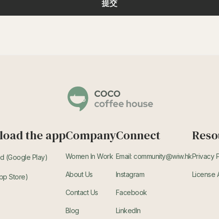
oad the app
Company
Connect
Reso
Women In Work
Email: community@wiw.hk
Privacy 
d (Google Play)
About Us
Instagram
License
pp Store)
Contact Us
Facebook
Blog
LinkedIn