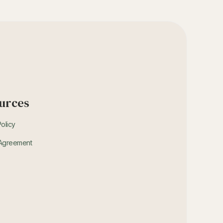
urces
Policy
 Agreement