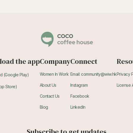
oad the app
Company
Connect
Reso
Women In Work
Email: community@wiw.hk
Privacy 
d (Google Play)
About Us
Instagram
License
pp Store)
Contact Us
Facebook
Blog
LinkedIn
Subscribe to get updates