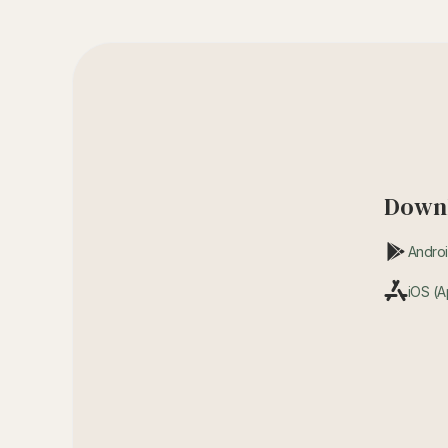
Downl
Androi
iOS (A