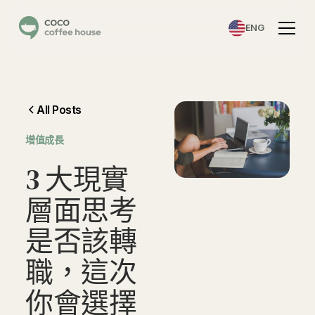
ENG
All Posts
增值成長
3
大
現
實
層
面
思
考
是
否
該
轉
職
，
這
次
你
會
選
擇