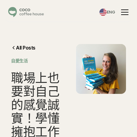
ENG
All Posts
自愛生活
職
場
上
也
要
對
自
己
的
感
覺
誠
實
！
學
懂
擁
抱
工
作