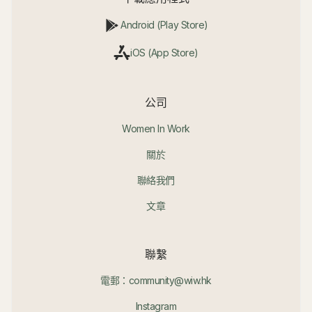
Android (Play Store)
iOS (App Store)
公司
Women In Work
關於
聯絡我們
文章
聯繫
電郵：community@wiw.hk
Instagram