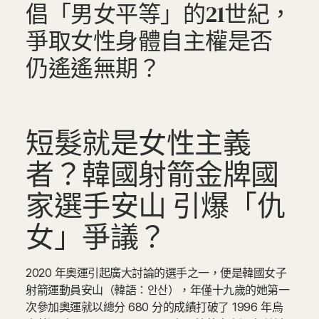
倡「男女平等」的21世紀，
爭取女性身體自主權是否
仍遙遙無期？
短髮就是女性主義
者？韓國射箭金牌國
家選手安山 引爆「仇
女」爭議？
2020 年奧運引起廣大討論的選手之一，便是韓國女子
射箭運動員安山（韓語：안산），年僅十九歲的她第一
次參加奧運就以總分 680 分的成績打破了 1996 年烏