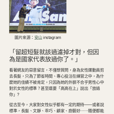
圖片來源：
安山
instagram
「留超短髮就該過濾掉才對，但因
為是國家代表放過你了。」
看著網友的惡意留言，不僅想質問，身為女性運動員剪
去長髮，只為了節省時間、專心投注在練習之中，為什
麼她的佳績不被肯定，只因為她的外貌不合乎男性心中
對於女性的標準？甚至還要「高高在上」說出「放過
你」?
從古至今，大家對女性似乎都有一定的期待——或者說
標準，長髮、文靜、乖巧、顧家、廚藝好⋯⋯隨便都能