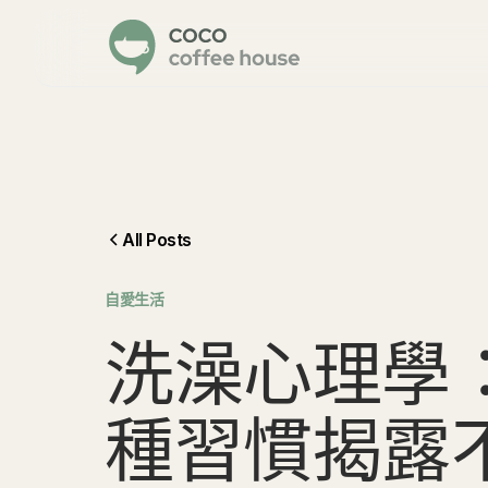
All Posts
自愛生活
洗
澡
心
理
學
種
習
慣
揭
露