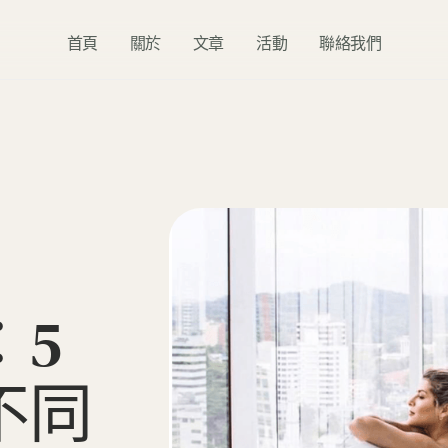
首頁
關於
文章
活動
聯絡我們
：
5
不
同