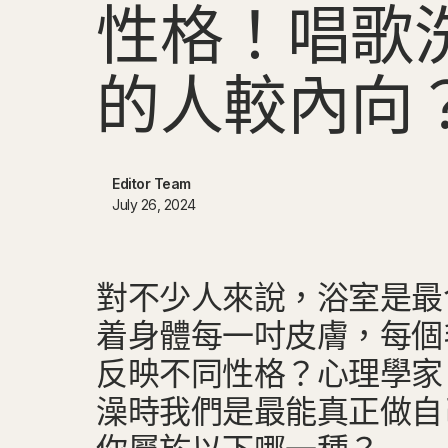
性
格
！
唱
歌
的
人
較
內
向
Editor Team
July 26, 2024
對不少人來說，浴室是最
着身體每一吋皮膚，每個
反映不同性格？心理學家 St
澡時我們是最能真正做自