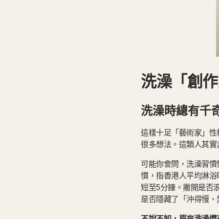
洗澡「創作
洗澡時總有千
這樣十足「藝術家」性
很多想法。這類人其實
可能你會問，洗澡習慣
慣，指香港人平均淋浴
短至5分鐘。撇開是否
是否隱藏了「沖得慢、
不說不知，原來洗澡還