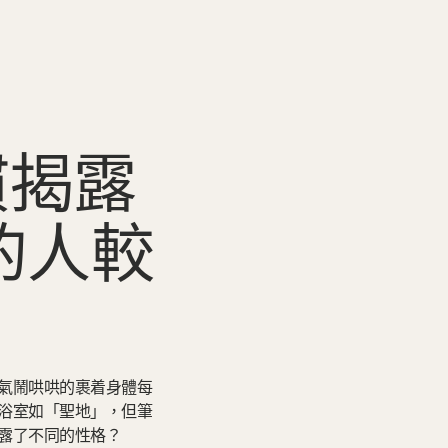
慣揭露
的人較
氣鬧哄哄的裹着身體每
浴室如「聖地」，但筆
露了不同的性格？