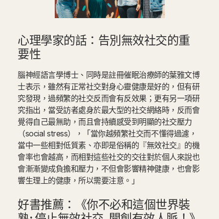
心理學家的話：告別無效社交的重
要性
腦神經語言學博士、同時是註冊催眠治療師的葉雅文博
士表示，雖然有正常社交對身心靈健康是好的，但有研
究發現，過頻繁的社交反而會有反效果；更有另一項研
究指出，當受訪者處身於最大型的社交網絡時，反而會
覺得自己最無助，而且會持續感受到明顯的社交壓力
（social stress），「當你越頻繁社交而不懂得過濾，
當中一些相對低質素、亦即是俗稱的『無效社交』的機
會率也會越高，而相對這些社交的交往對於個人來說也
會漸漸變成負擔和壓力，不但會影響精神健康，也會影
響生理上的健康，所以需要注意。」
好書推薦：《你不必和這個世界裝
熟: 停止無效社交, 開創有效人脈！》