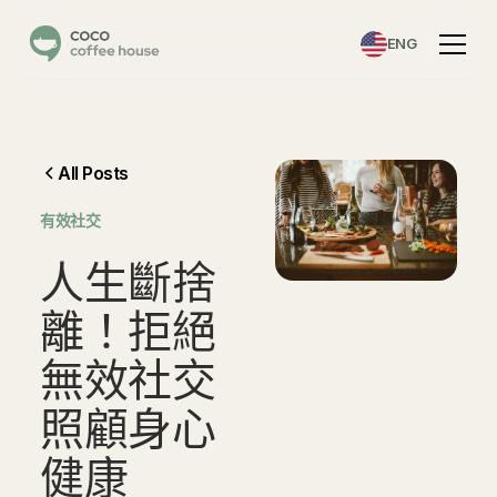
ENG
All Posts
有效社交
人
生
斷
捨
離
！
拒
絕
無
效
社
交
照
顧
身
心
健
康