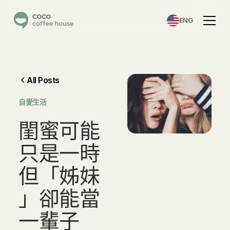
ENG
All Posts
自愛生活
閨
蜜
可
能
只
是
一
時
但
「
姊
妹
」
卻
能
當
一
輩
子