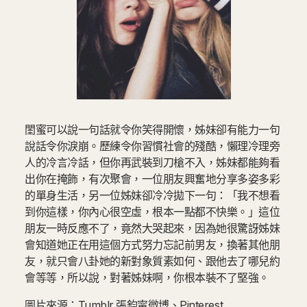
閨蜜可以說一句話就令你笑得開懷，姊妹卻有能力一句
說話令你淚崩。歷練令你習慣社會的殘酷，懶理冷理旁
人的冷言冷話，但你再武裝到刀槍不入，姊妹都能夠看
出你在掩飾，有次聚會，一位朋友興奮地分享多姿多彩
的單身生活，另一位姊妹卻冷冷拋下一句：「我不想看
到你這樣，你內心很空虛，根本一點都不快樂。」這位
朋友一時反應不了，竟然大哭起來，因為她很驚訝姊妹
會知道她正在用這個方式努力忘記前男友，換著其他朋
友，就只會八卦她的新對象質素如何、跟他去了哪兒約
會等等，所以說，對著姊妹啊，你根本裝不了堅強。
圖片來源：Tumblr,張鈞甯微博、Pinterest