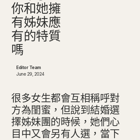
你
和
她
擁
有
姊
妹
應
有
的
特
質
嗎
Editor Team
June 29, 2024
很多女生都會互相稱呼對
方為閨蜜，但說到結婚選
擇姊妹團的時候，她們心
目中又會另有人選，當下