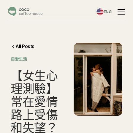
ENG
All Posts
自愛生活
【
女
生
心
理
測
驗
】
常
在
愛
情
路
上
受
傷
和
失
望
？