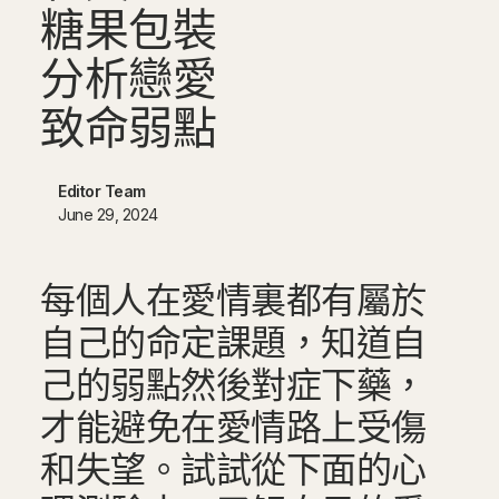
糖
果
包
裝
分
析
戀
愛
致
命
弱
點
Editor Team
June 29, 2024
每個人在愛情裏都有屬於
自己的命定課題，知道自
己的弱點然後對症下藥，
才能避免在愛情路上受傷
和失望。試試從下面的心