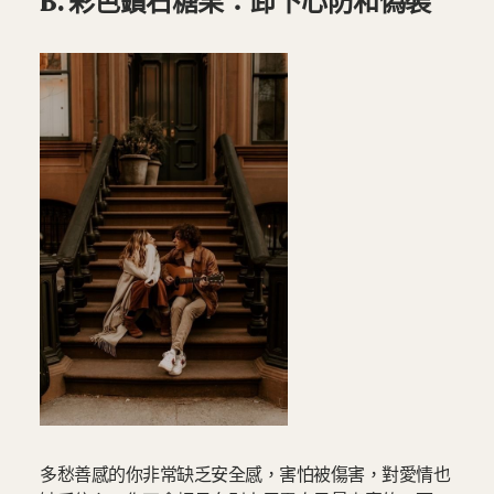
B. 彩色鑽石糖果：卸下心防和偽裝
多愁善感的你非常缺乏安全感，害怕被傷害，對愛情也