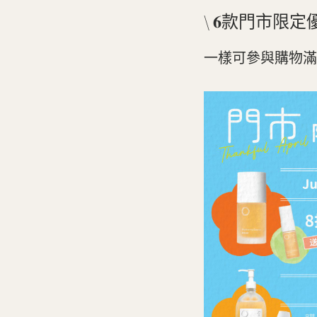
\ 𝟔款門市限
一樣可參與購物滿