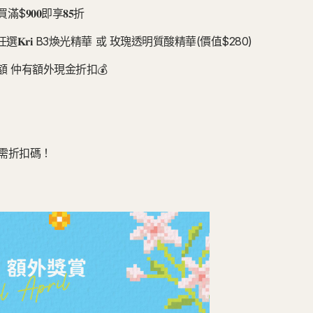
𝟎𝟎即享𝟖𝟓折
𝟎任選𝐊𝐫𝐢 B3煥光精華 或 玫瑰透明質酸精華(價值$280)
 仲有額外現金折扣💰
𝟎無需折扣碼！