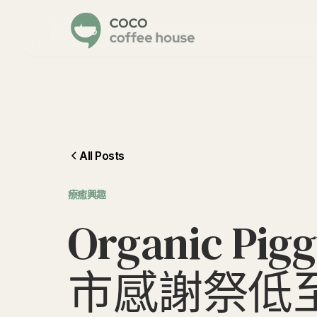
All Posts
⁠療癒興趣
O
r
g
a
n
i
c
P
i
g
g
市
感
謝
祭
低