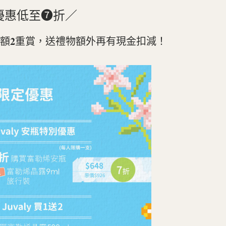
定優惠低至❼折／
額𝟐重賞，送禮物額外再有現金扣減！