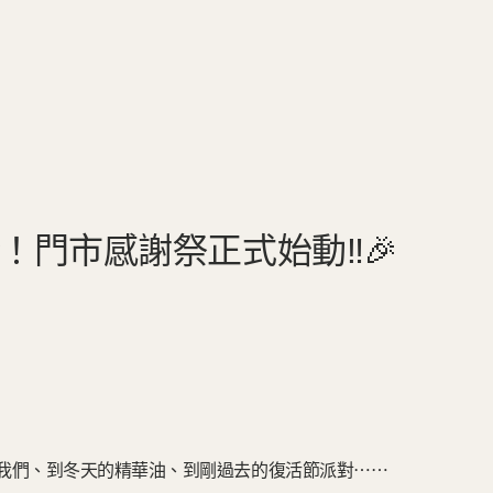
ggy！門市感謝祭正式始動‼️🎉
我們、到冬天的精華油、到剛過去的復活節派對⋯⋯