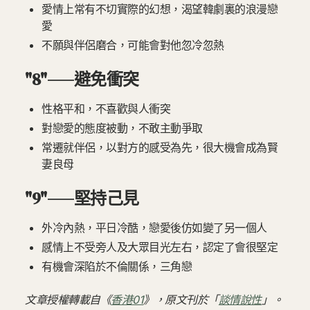
愛情上常有不切實際的幻想，渴望韓劇裏的浪漫戀
愛
不願與伴侶磨合，可能會對他忽冷忽熱
"8"——避免衝突
性格平和，不喜歡與人衝突
對戀愛的態度被動，不敢主動爭取
常遷就伴侶，以對方的感受為先，很大機會成為賢
妻良母
"9"——堅持己見
外冷內熱，平日冷酷，戀愛後仿如變了另一個人
感情上不受旁人及大眾目光左右，認定了會很堅定
有機會深陷於不倫關係，三角戀
文章授權轉載自《
香港01
》，原文刊於「
談情說性
」。