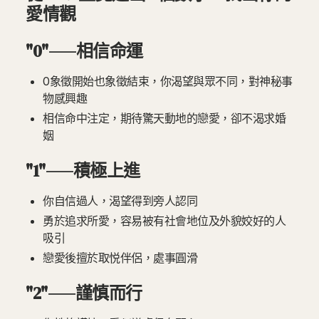
愛情觀
"0"——相信命運
0象徵開始也象徵結束，你渴望與眾不同，對神秘事
物感興趣
相信命中注定，期待驚天動地的戀愛，卻不渴求婚
姻
"1"——積極上進
你自信過人，渴望得到旁人認同
勇於追求所愛，容易被有社會地位及外貌姣好的人
吸引
戀愛後擅於取悦伴侶，處事圓滑
"2"——謹慎而行