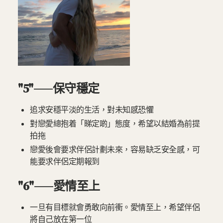
"5"——保守穩定
追求安穩平淡的生活，對未知感恐懼
對戀愛總抱着「睇定啲」態度，希望以結婚為前提
拍拖
戀愛後會要求伴侶計劃未來，容易缺乏安全感，可
能要求伴侶定期報到
"6"——愛情至上
一旦有目標就會勇敢向前衝。愛情至上，希望伴侶
將自己放在第一位