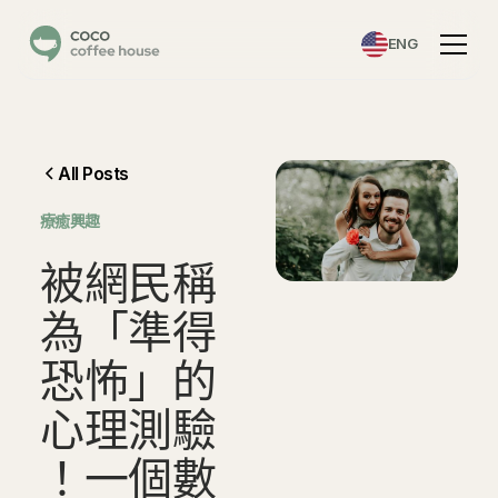
ENG
All Posts
⁠療癒興趣
被
網
民
稱
為
「
準
得
恐
怖
」
的
心
理
測
驗
！
一
個
數