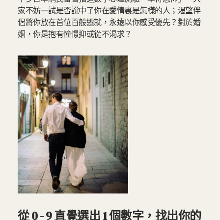
家不妨一試是否說中了你在愛情裏是怎樣的人；渴望伴
侶將你放在首位百般遷就，永遠以你感受優先？對於婚
姻，你是抱有憧憬抑或從不渴求？
從 0 - 9 直覺選出 1 個數字，找出你的