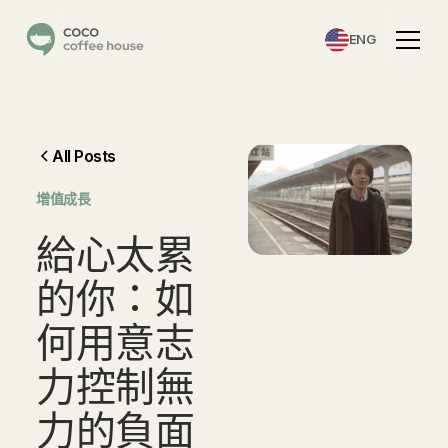
ENG
All Posts
增值成長
給
心
太
累
的
你
：
如
何
用
意
志
力
控
制
無
力
的
負
面