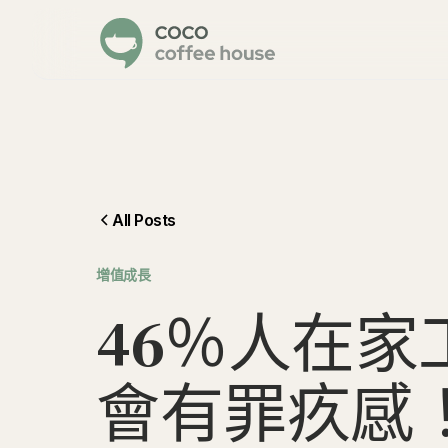
All Posts
增值成長
4
6
％
人
在
家
會
有
罪
疚
感