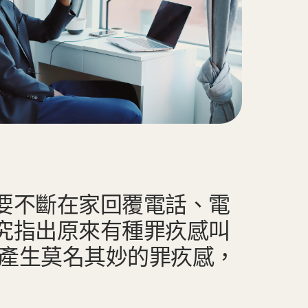
要不斷在家回覆電話、電
究指出原來有種罪疚感叫
會令不少人產生莫名其妙的罪疚感，