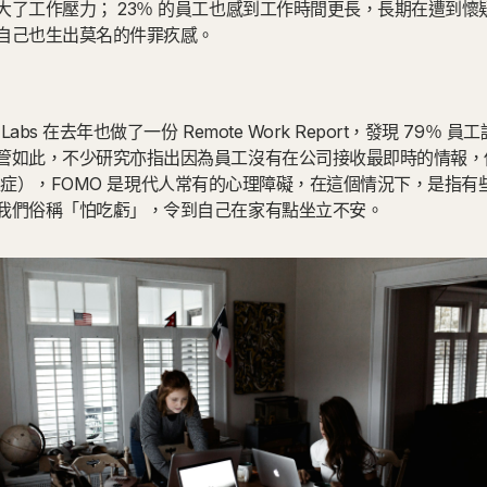
大了工作壓力； 23％ 的員工也感到工作時間更長，長期在遭到懷
自己也生出莫名的件罪疚感。
Labs 在去年也做了一份 Remote Work Report，發現 79％
如此，不少研究亦指出因為員工沒有在公司接收最即時的情報，他們會
（錯失恐懼症），FOMO 是現代人常有的心理障礙，在這個情況下，是指
我們俗稱「怕吃虧」，令到自己在家有點坐立不安。