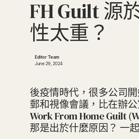
F
H
G
u
i
l
t
源
性
太
重
？
Editor Team
June 29, 2024
後疫情時代，很多公司開
郵和視像會議，比在辦公
Work From Home 
那是出於什麼原因？ 一