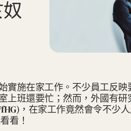
於
奴
始實施在家工作。不少員工反映
室上班還要忙；然而，外國有研
Guilt (WfHG)，在家工作竟然
起看看！