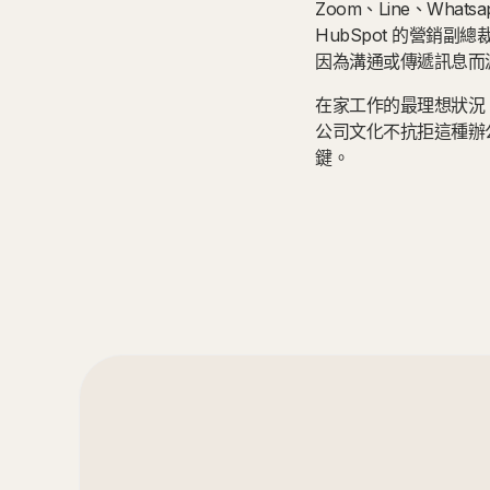
Zoom、Line、Wh
HubSpot 的營銷副總
因為溝通或傳遞訊息而
在家工作的最理想狀況
公司文化不抗拒這種辦公模
鍵。