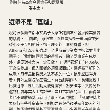
剛接任為商會今屆會長和選舉籌
委主席。
選舉不是「圍爐」
現時很多商會都限於給予大家認識朋友和發掘商業機會
的感覺， 「圍爐」 感很重，圍爐是指是一班沉醉在安
穩小圈子互相慰藉，卻不理圈外世界的群體，但
Athena 和 Zoe 都強調，全港時尚專業女性選舉並非小
圈子：「我們這個選舉的得獎者，除了要事業有成以
外，還要對社會有一定貢獻。 」選舉歡迎任何40歲以
下女性參加，但入圍者必須經過面試，讓評審了解你的
成就，每年最後得獎人數不多於十位。觀乎歷屆得獎
者，有公立醫院急症醫生、舞台劇製作人、長洲搶包山
比賽冠軍... 歷屆活動大使有唐寧、謝安琪等，又會另外
邀請社會專業人士當評審，是非常認真的項目，而得獎
者也不是收過獎狀就可了事，Zoe 憶述：「歷屆得獎者
要履行一些社會責任，例如要參與帶領基層年輕人的計
劃，給予他們學習甚至實習機會，不少得獎者在計劃完