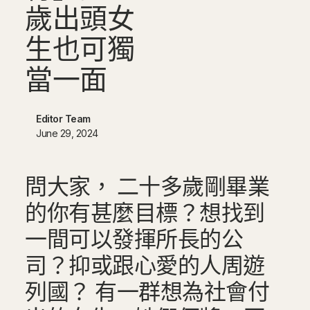
歲
出
頭
女
生
也
可
獨
當
一
面
Editor Team
June 29, 2024
問大家， 二十多歲剛畢業
的你有甚麼目標？想找到
一間可以發揮所長的公
司？抑或跟心愛的人周遊
列國？ 有一群想為社會付