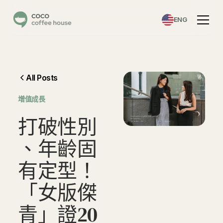
ENG
All Posts
增值成長
打
破
性
別
、
年
齡
固
有
定
型
！
「
女
版
傑
青
」
證
2
0