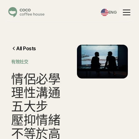
ENG
All Posts
有效社交
情
侶
必
學
理
性
溝
通
五
大
步
壓
抑
情
緒
不
等
於
高