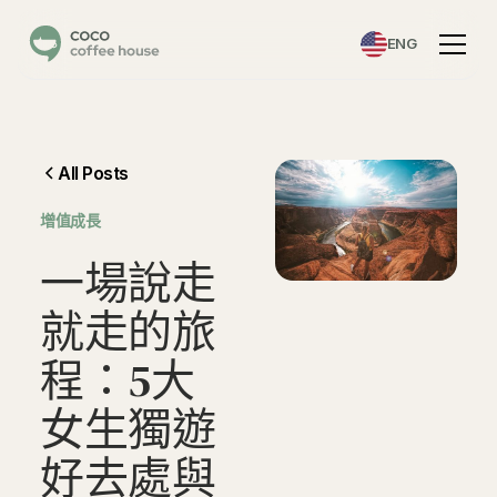
ENG
All Posts
增值成長
一
場
說
走
就
走
的
旅
程
：
5
大
女
生
獨
遊
好
去
處
與