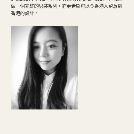
做一個完整的男裝系列，亦更希望可以令香港人留意到
香港的設計。