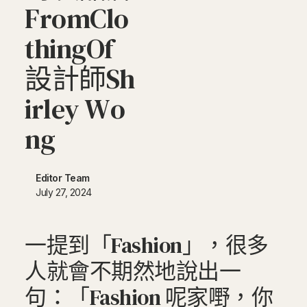
F
r
o
m
C
l
o
t
h
i
n
g
O
f
設
計
師
S
h
i
r
l
e
y
W
o
n
g
Editor Team
July 27, 2024
一提到「Fashion」，很多
人就會不期然地說出一
句：「Fashion 呢家嘢，你