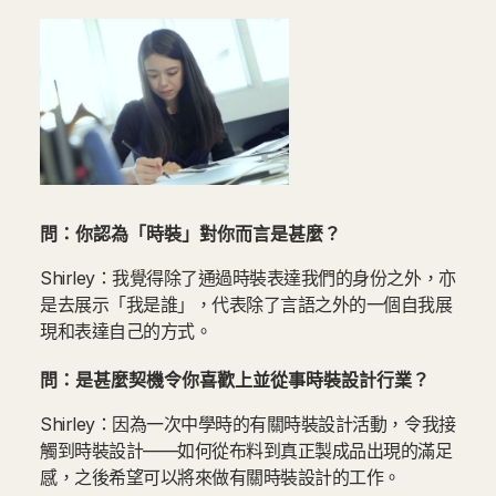
問：你認為「時裝」對你而言是甚麼？
Shirley：我覺得除了通過時裝表達我們的身份之外，亦
是去展示「我是誰」，代表除了言語之外的一個自我展
現和表達自己的方式。
問：是甚麼契機令你喜歡上並從事時裝設計行業？
Shirley：因為一次中學時的有關時裝設計活動，令我接
觸到時裝設計——如何從布料到真正製成品出現的滿足
感，之後希望可以將來做有關時裝設計的工作。