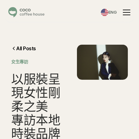
ENG
All Posts
女生專訪
以
服
裝
呈
現
女
性
剛
柔
之
美
專
訪
本
地
時
裝
品
牌