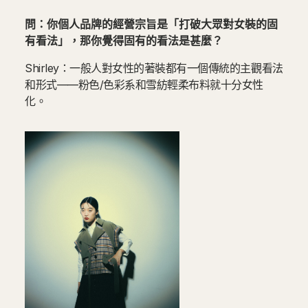
問：你個人品牌的經營宗旨是「打破大眾對女裝的固
有看法」，那你覺得固有的看法是甚麼？
Shirley：一般人對女性的著裝都有一個傳統的主觀看法
和形式——粉色/色彩系和雪紡輕柔布料就十分女性
化。