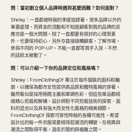
問：當初創立個人品牌時遇到甚麼困難？如何面對？
Shirley：一直都被時裝的季度追趕著，很多品牌以外的
事要處理，而資金的流動和不知道顧客對我的品牌的反
應亦是一個大問題。除了一直都要有很好的心理質素
外，也要保持初心，另外亦直接接觸顧客，了解市場，
參與不同的 POP-UP，不能一直都等買手入貨，不然
的話就太被動了。
問：可以介紹一下你的品牌定位和風格嗎？
Shirley：FromClothingOf 專注於每件服裝的面料和輪
廓，以確保為都市女性提供高品質和獨特風格的穿著。
雖然看似是採用極簡主義和單調色彩，但這些單品都經
過精心剪裁和解構，設計師對不同剪裁技術的探索、面
料的混合以及具有強大而女性化風格的精美細節。
FromClothingOf 探索可穿性時裝的各種可能性，希望
設計出的每一件衣服是要經得起潮流的轉變，在經典與
潮流之間取得平衡，游走於簡約與複雜之間。