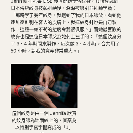
Jennifa 在考畢 DSE 後就開始學習紋身，其後見識到
日本傳統紋身技藝肌絵後，深深被吸引並拜師學藝：
「那時學了幾年紋身，就遇到了我的日本師父，看到他
逐針逐針刺在客人的皮膚上，就連紋身針也是自己製
作，這種一絲不苟的態度令我很佩服。」而她最喜歡的
紋身也是這位日本師父為她刺上左手的：「這個紋身分
了 3、4 年時間來製作，每次做 3、4 小時，合共用了
50 小時，對我的意義非常重大。」
這個紋身是由一個 Jennifa 欣賞
的紋身師為她而紋上的，圖案為
以特別手寫字體寫成的「J」