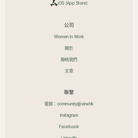
iOS (App Store)
公司
Women In Work
關於
聯絡我們
文章
聯繫
電郵：community@wiw.hk
Instagram
Facebook
LinkedIn