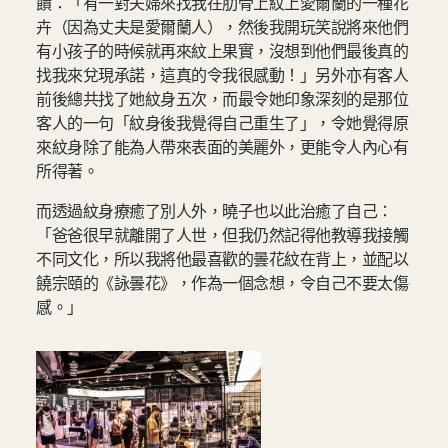
饋：「有一對夫婦來找我在肋骨上紋上愛爾蘭的一種花
卉（因為丈夫是愛爾蘭人），然後我開玩笑說將來他們
有小孩子的時候就再來紋上果實，沒想到他們最後真的
找我來兌現承諾，這真的令我很感動！」另外亦有客人
前後總共找了她紋身五次，而最令她印象深刻的是那位
客人的一句「紋身後我覺得自己重生了」，令她覺得原
來紋身除了能為人帶來表面的美麗外，更能令人內心有
所得著。
而透過紋身療癒了別人外，曉子也以此治癒了自己：
「爸爸很早就離開了人世，但我仍然記得他教導我接觸
不同文化，所以我將他最喜歡的曇花紋在背上，並配以
饒宗頤的《詠曇花》，作為一個念想，令自己不要太傷
感。」