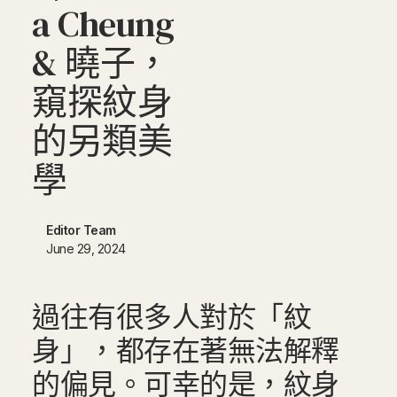
a
C
h
e
u
n
g
&
曉
子
，
窺
探
紋
身
的
另
類
美
學
Editor Team
June 29, 2024
過往有很多人對於「紋
身」，都存在著無法解釋
的偏見。可幸的是，紋身