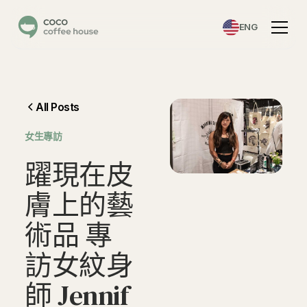
ENG
All Posts
女生專訪
躍
現
在
皮
膚
上
的
藝
術
品
專
訪
女
紋
身
師
J
e
n
n
i
f