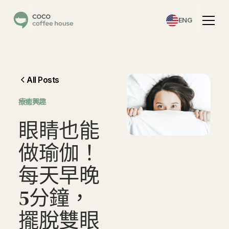
ENG
All Posts
⁠療癒興趣
眼
睛
也
能
做
瑜
伽
！
每
天
早
晚
5
分
鐘
，
擺
脫
雙
眼