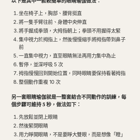
以下是其中一款較簡單的眼睛瑜伽做法：
坐在椅子上，胸部、腰背挺直
將一隻手臂往前、身體中央伸直
將手握成拳頭，大拇指朝上；拳頭不用握得太緊
集中視力於拇指上，然後慢慢縮手將拇指帶到鼻子
前
一直集中視力，直至眼睛無法再用力集中為止
暫停，並深呼吸 5 次
拇指慢慢回到開始位置，同時眼睛要保持看著拇指
整個動作重複 10 次
另一套眼睛瑜伽就是一整套結合不同動作的訓練，每
個步驟可維持 5 秒，做法如下：
先放鬆並閉上眼睛
然後緊閉眼睛
用力睜開眼睛，不是要睜大雙眼，而是想像「瞪」