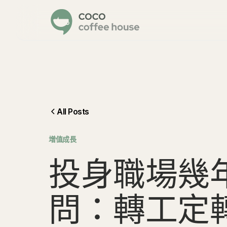
All Posts
增值成長
投
身
職
場
幾
問
：
轉
工
定