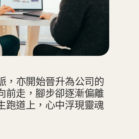
脈，亦開始晉升為公司的
向前走，腳步卻逐漸偏離
生跑道上，心中浮現靈魂