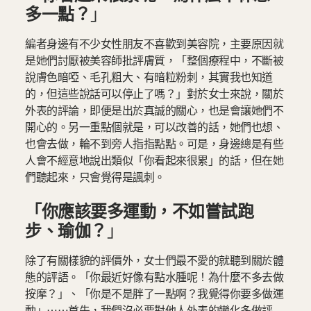
多一點？
」
編者身邊有不少女性朋友不喜歡到美容院，主要原因就
是她們討厭被美容師批評膚質，「整個療程中，不斷被
說膚色暗啞、毛孔粗大、有暗粒粉刺，其實我也知道
的，但這些說話可以停止了嗎？」對於女士來說，關於
外表的評論，即便是出於真誠的關心，也是會讓她們不
開心的。另一重點個就是，可以改善的話，她們也想、
也會去做，輪不到旁人指指點點。可是，身邊總是有些
人會不經意地說出類似「你看起來很累」的話，但在她
們聽起來，只會覺得是諷刺。
「你應該要多運動，不如嘗試跑
步、瑜伽？
」
除了有關樣貌的評價外，女士們最不愛的就聽到關於體
態的評語。「你最近好像有點水腫呢！為什麼不多去做
按摩？」、「你是不是胖了一點啊？我覺得你要多做運
動」⋯⋯首先，我們沒必要對他人外表的變化多做評