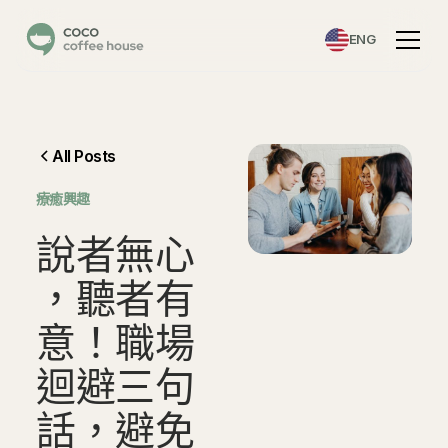
ENG
All Posts
⁠療癒興趣
說
者
無
心
，
聽
者
有
意
！
職
場
迴
避
三
句
話
，
避
免