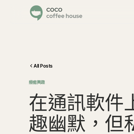
All Posts
⁠療癒興趣
在
通
訊
軟
件
趣
幽
默
，
但