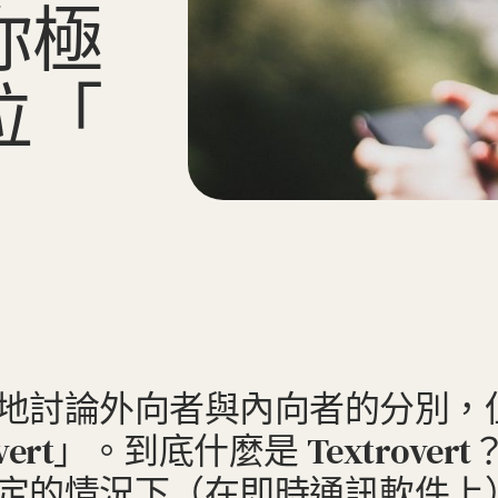
你
極
位
「
」
地討論外向者與內向者的分別，
vert」。到底什麼是 Textrov
定的情況下（在即時通訊軟件上