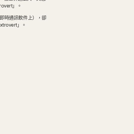
vert」。
（在即時通訊軟件上），卻
overt」。