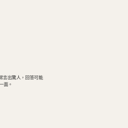
常常言出驚人，回答可能
一面。