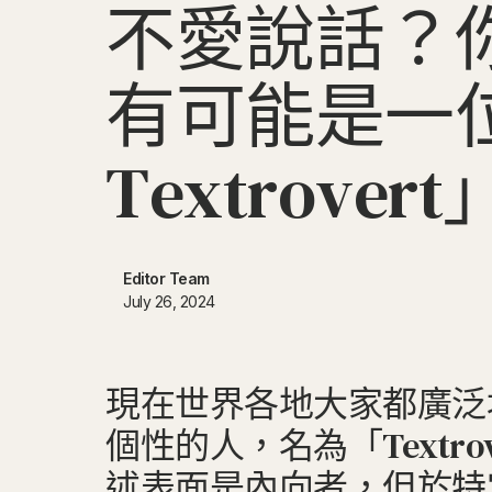
不
愛
說
話
？
有
可
能
是
一
T
e
x
t
r
o
v
e
r
t
Editor Team
July 26, 2024
現在世界各地大家都廣泛
個性的人，名為「Textro
述表面是內向者，但於特