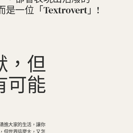
「Textrovert」!
默，但
有可能
」
湧進大家的生活，讓你
，但世界這麼大，又怎