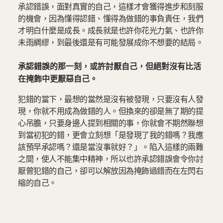
承認錯誤，面對真實的自己，這樣才會獲得進步和刻服
的機會，因為懂得認錯、懂得為做錯的事負責任，我們
才明白什麼是成長。成長就是也許你花光力氣、也許你
未雨綢繆，到最後還是有可能發展成你不想要的結局。
承認錯誤的那一刻，或許討厭自己，但絕對沒有比活
在掩飾中更厭惡自己。
犯錯的當下，最想的當然是沒有被發現，只要沒有人發
現，你就不用成為做錯的人。但換來的卻是無了期的提
心吊膽，只要身邊人提到相關的事，你就會不期然聯想
到當初犯的錯，更會立刻想「是發現了我的錯嗎？我應
該預早承認嗎？還是當沒事就好？」。陷入這樣的兩難
之間，使人不能集中精神，所以也許承認錯誤會令你討
厭曾犯錯的自己，卻可以解放因為掩飾過錯而在左閃右
縮的自己。