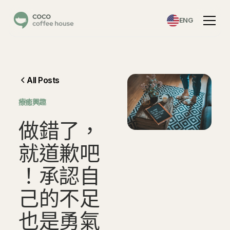
ENG
All Posts
⁠療癒興趣
做
錯
了
，
就
道
歉
吧
！
承
認
自
己
的
不
足
也
是
勇
氣