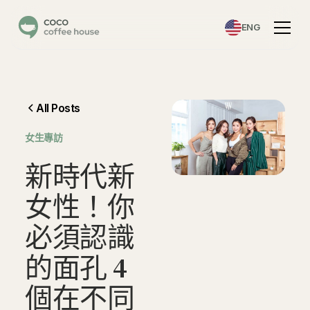
ENG
All Posts
女生專訪
新
時
代
新
女
性
！
你
必
須
認
識
的
面
孔
4
個
在
不
同