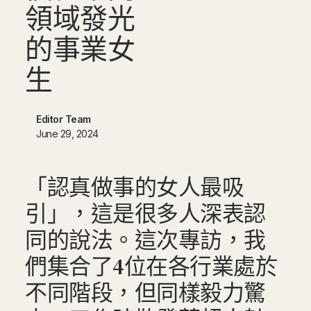
領
域
發
光
的
事
業
女
生
Editor Team
June 29, 2024
「認真做事的女人最吸
引」，這是很多人深表認
同的說法。這次專訪，我
們集合了4位在各行業處於
不同階段，但同樣毅力驚