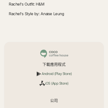
Rachel's Outfit: H&M
Rachel's Style by: Anaise Leung
下載應用程式
Android (Play Store)
iOS (App Store)
公司