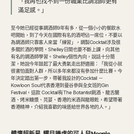
「我再也找不到一份職業比調酒師更有
滿足感。」
至今她已經從事調酒師9年有多，從一個小小的餐飲水
吧開始，到了今天在國際有名的酒吧佔一席位，不要以
為調酒師只靠客人來當「練習」，調製Cocktail涉及很
多關於酒的學問，Shelley日間也要不斷上課，向其他
有名的調酒師學習。Shelley個性內向，說話十分簡
潔，她說今年鼓起了最大勇氣走出舒適圈：「我從小就
很害怕面對人群，所以多年來都沒有參加什麼比賽。今
年決定踏出第一步，帶著我設計的Cocktail －
Kowloon Soul代表香港到曼谷參與全女班的Gin
Festival，這款 Cocktail有The Botantist氈酒、龍舌蘭
酒、烤米糖漿、芫荽、香港的米酒與龍眼乾，希望帶著
香港精神，介紹我喜歡的味道給世界各地的人。」
體壇超新星 耀目謙虛的可人兒Moonie