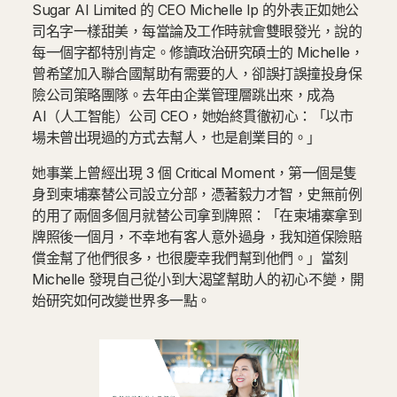
Sugar AI Limited 的 CEO Michelle Ip 的外表正如她公
司名字一樣甜美，每當論及工作時就會雙眼發光，說的
每一個字都特別肯定。修讀政治研究碩士的 Michelle，
曾希望加入聯合國幫助有需要的人，卻誤打誤撞投身保
險公司策略團隊。去年由企業管理層跳出來，成為
AI（人工智能）公司 CEO，她始終貫徹初心：「以市
場未曾出現過的方式去幫人，也是創業目的。」
她事業上曾經出現 3 個 Critical Moment，第一個是隻
身到柬埔寨替公司設立分部，憑著毅力才智，史無前例
的用了兩個多個月就替公司拿到牌照：「在柬埔寨拿到
牌照後一個月，不幸地有客人意外過身，我知道保險賠
償金幫了他們很多，也很慶幸我們幫到他們。」當刻
Michelle 發現自己從小到大渴望幫助人的初心不變，開
始研究如何改變世界多一點。