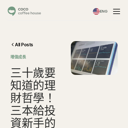
ENG
All Posts
增值成長
三
十
歲
要
知
道
的
理
財
哲
學
！
三
本
給
投
資
新
手
的