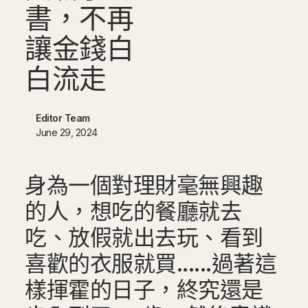
書
，
不
再
讓
金
錢
白
白
流
走
Editor Team
June 29, 2024
身為一個對理財毫無興趣
的人，想吃的餐廳就去
吃、放假就出去玩、看到
喜歡的衣服就買......過著這
樣揮霍的日子，終究還是