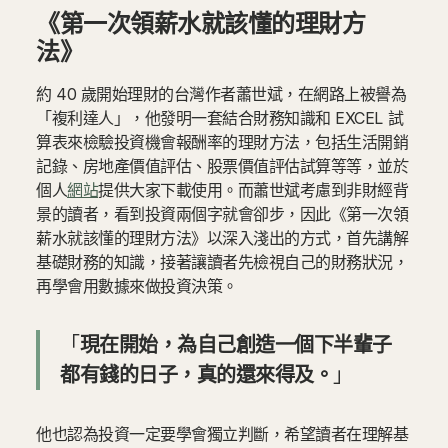
《第一次領薪水就該懂的理財方
法》
約 40 歲開始理財的台灣作者蕭世斌，在網路上被譽為
「複利達人」，他發明一套結合財務知識和 EXCEL 試
算表來檢驗投資機會報酬率的理財方法，包括生活開銷
記錄、房地產價值評估、股票價值評估試算等等，並於
個人
網站
提供大家下載使用。而蕭世斌考慮到非財經背
景的讀者，看到投資兩個字就會卻步，因此《第一次領
薪水就該懂的理財方法》以深入淺出的方式，首先講解
基礎財務的知識，接著讓讀者先檢視自己的財務狀況，
再學會用數據來做投資決策。
「
現在開始，為自己創造一個下半輩子
都有錢的日子，真的還來得及。
」
他也認為投資一定要學會獨立判斷，希望讀者在理解基