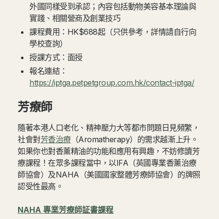
外國同樣受到承認；內容包括動物美容基本理論與
實踐、相關營商及創業技巧
課程費用：HK$688起（只供參考，詳情請自行向
學校查詢）
授課方式：面授
報名連結：
https://iptga.petpetgroup.com.hk/contact-iptga/
芳療師
隨著本港人口老化、精神壓力大等都市問題日見頻繁，
社會對
芳香治療
（Aromatherapy）的需求越漸上升。
如果你也對香薰精油的功能和應用有興趣，不妨修讀芳
療課程！在眾多課程當中，以IFA（英國專業香薰治療
師協會）及NAHA（美國國家整體芳療師協會）的牌照
認受性最高。
NAHA 專業芳療師証書課程