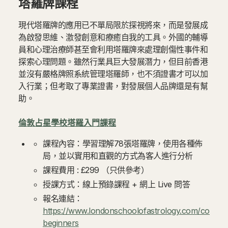
塔羅牌課程
現代塔羅牌的應用已不單局限於探視將來，而是發展成
為啟發思維、激發創意和療癒自我的工具。外國的輔導
員和心理治療師甚至會利用塔羅牌來處理創傷性事件和
探索心理問題。雖然行業具巨大發展潛力，但目前香港
並沒有嚴格牌照系統管理塔羅師，也不須證書才可以加
入行業；但考取了專業證書，對發展個人品牌還是有幫
助。
倫敦占星學校塔羅入門課程
課程內容：學習理解78張塔羅牌，使用各種佈
局，並以實用和直觀的方式為客人進行分析
課程費用 : £299 （只供參考）
授課方式：線上預錄課程 + 網上 Live 問答
報名連結：
https://www.londonschoolofastrology.com/courses
beginners