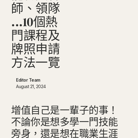
師
、
領
隊
.
.
.
1
0
個
熱
門
課
程
及
牌
照
申
請
方
法
一
覽
Editor Team
August 21, 2024
增值自己是一輩子的事！
不論你是想多學一門技能
旁身，還是想在職業生涯