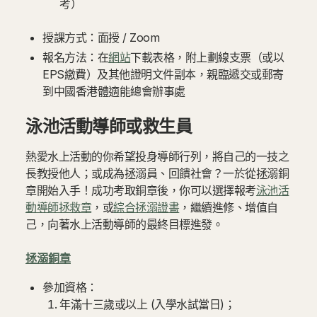
考）
授課方式：面授 / Zoom
報名方法：在
網站
下載表格，附上劃線支票（或以
EPS繳費）及其他證明文件副本，親臨遞交或郵寄
到中國香港體適能總會辦事處
泳池活動導師或救生員
熱愛水上活動的你希望投身導師行列，將自己的一技之
長教授他人；或成為拯溺員、回饋社會？一於從拯溺銅
章開始入手！成功考取銅章後，你可以選擇報考
泳池活
動導師拯救章
，或
綜合拯溺證書
，繼續進修、增值自
己，向著水上活動導師的最終目標進發。
拯溺銅章
參加資格：
年滿十三歲或以上 (入學水試當日)；