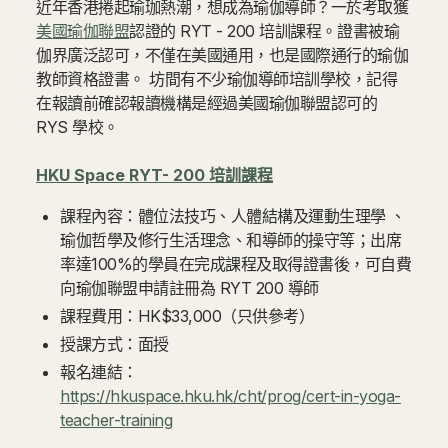
近年香港捲起瑜珈熱潮，想成為瑜伽導師？一於考取獲
美國瑜伽聯盟
認證的 RYT - 200 培訓課程。證書被瑜
伽界廣泛認可，不僅在美國通用，也是國際通行的瑜伽
教師資格證書。 坊間有不少瑜伽導師培訓學校，記得
在報讀前確認報讀機構是經過美國瑜伽聯盟認可的
RYS 學校。
HKU Space RYT- 200 培訓課程
課程內容：體位法技巧、人體結構及運動生理學 、
瑜伽哲學及修行生活理念、和導師的操守等；出席
率達100%的學員在完成課程及取得證書後，可自費
向瑜伽聯盟申請註冊為 RYT 200 導師
課程費用：HK$33,000（只供參考）
授課方式：面授
報名連結：
https://hkuspace.hku.hk/cht/prog/cert-in-yoga-
teacher-training