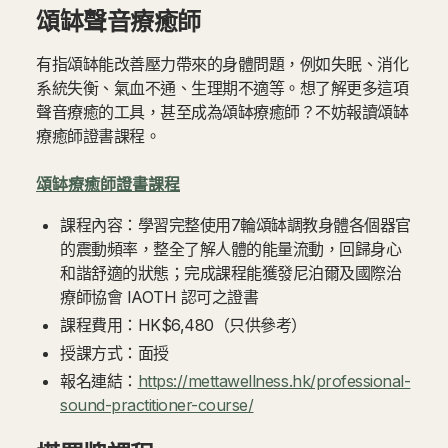
頌缽聲音療癒師
有指頌缽能改善壓力帶來的身體問題，例如失眠、消化
系統失衡、氣血不通、生理期不適等。想了解更多這項
聲音療癒的工具，甚至成為頌缽療癒師？不妨報讀頌缽
療癒師證書課程。
頌缽療癒師證書課程
課程內容：學習完整使用7輪頌缽調教身體各個器官
的震動頻率，整全了解人體的能量流動，回歸身心
和諧舒適的狀態；完成課程能獲發尼泊爾及國際治
療師協會 IAOTH 認可之證書
課程費用：HK$6,480（只供參考）
授課方式：面授
報名連結：
https://mettawellness.hk/professional-
sound-practitioner-course/