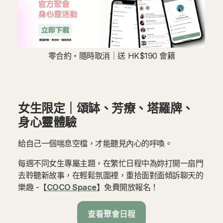
零合約・隨時取消｜送 HK$190 會籍
女生限定｜頌缽、芳療、塔羅牌、
身心靈體驗
給自己一個喘息空檔，才能聽見內心的呼喚。
每週不同女生專屬主題，在繁忙日程中為妳打開一扇門
去聆聽新故事，在輕鬆氛圍裡，重拾面對面傾訴聊天的
樂趣 -【
COCO Space
】免費開放報名！
查看聚會日程