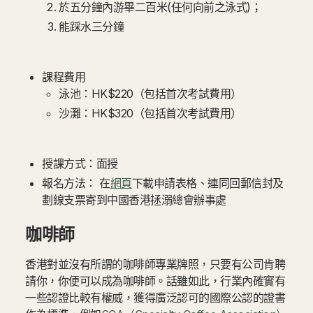
於五分鐘內游畢二百米(任何向前之泳式)；
能踩水三分鐘
課程費用
泳池：HK$220（包括首次考試費用）
沙灘：HK$320（包括首次考試費用）
授課方式：面授
報名方法： 在
網頁
下載申請表格、連同回郵信封及
劃線支票寄到中國香港拯溺總會辦事處
咖啡師
香港對並沒有所謂的咖啡師專業牌照，只要有公司肯聘
請你，你便可以成為咖啡師。話雖如此，行業內確實有
一些認證比較有權威，獲得廣泛認可的國際公認的證書