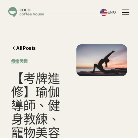
ENG
All Posts
⁠療癒興趣
【
考
牌
進
修
】
瑜
伽
導
師
、
健
身
教
練
、
寵
物
美
容