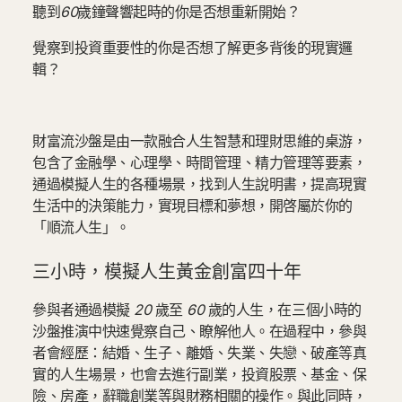
聽到
60
歲鐘聲響起時的你是否想重新開始？
覺察到投資重要性的你是否想了解更多背後的現實邏
輯？
財富流沙盤是由一款融合人生智慧和理財思維的桌游，
包含了金融學、心理學、時間管理、精力管理等要素，
通過模擬人生的各種場景，找到人生說明書，提高現實
生活中的決策能力，實現目標和夢想，開啓屬於你的
「順流人生」。
三小時，模擬人生黃金創富四十年
參與者通過模擬
20
歲至
60
歲的人生，在三個小時的
沙盤推演中快速覺察自己、瞭解他人。在過程中，參與
者會經歷：結婚、生子、離婚、失業、失戀、破產等真
實的人生場景，也會去進行副業，投資股票、基金、保
險、房產，辭職創業等與財務相關的操作。與此同時，