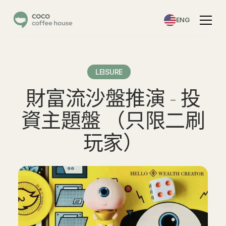
ENG
LEISURE
財富流沙盤推演 - 投
資主題盤 （只限二刷
玩家）