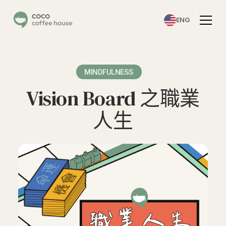
ENG
MINDFULNESS
Vision Board 之職業
人生