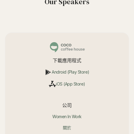
Our Speakers
下載應用程式
Android (Play Store)
iOS (App Store)
公司
Women In Work
關於