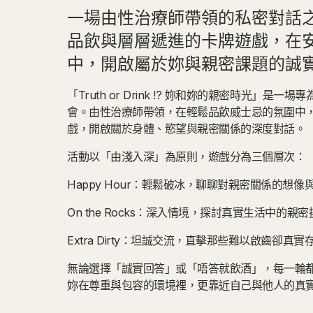
一場由性治療師帶領的私密對話
品飲與層層遞進的卡牌遊戲，在
中，開啟屬於妳與親密課題的誠
「Truth or Drink !? 妳和妳的親密時光」是
會。由性治療師帶領，在輕鬆品飲威士忌的氛圍中
戲，開啟關於身體、慾望與親密關係的深度對話。
活動以「由淺入深」為原則，遊戲分為三個層次：
Happy Hour：輕鬆破冰，聊聊對親密關係的想像
On the Rocks：深入情境，探討真實生活中的親
Extra Dirty：坦誠交流，直擊那些難以啟齒卻真
無論選擇「誠實回答」或「唔答就飲酒」，每一輪
妳在尊重與包容的環境裡，更靠近自己與他人的真