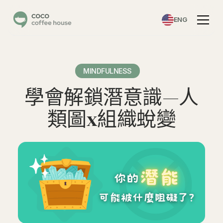
ENG
MINDFULNESS
學會解鎖潛意識—人
類圖x組織蛻變