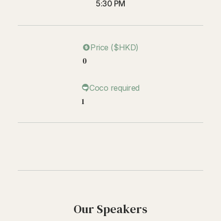
5:30 PM
Price ($HKD)
0
Coco required
1
Our Speakers