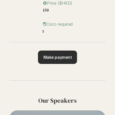
Price ($HKD)
150
Coco required
1
Make payment
Our Speakers