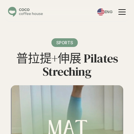
ENG
SPORTS
普拉提+伸展 Pilates
Streching