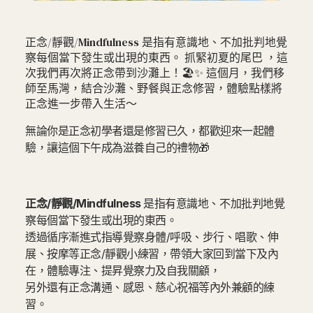
‍正念/靜觀/Mindfulness 是指有意識地、不加批判地覺
察每個當下發生或出現的東西。 抓緊初夏的尾巴 ，這
次我們再次將正念帶到沙灘上！🏖️✨ 這個月，我們移
師至馬灣，結合沙灘、野餐與正念修習，體驗點樣將
正念進一步帶入生活～
無論你是正念初學者還是修習已久，都歡迎來一起體
驗，讓這個下午成為滋養自己的禮物🎁
正念/靜觀/Mindfulness
是指有意識地、不加批判地覺
察每個當下發生或出現的東西。
透過循序漸進式指導覺察身體/呼吸、步行、唱歌、伸
展、按摩等正念/靜觀小練習，帶領大家回到當下及內
在，體驗專注、提昇覺察力及自我關顧，
另外還有正念溝通、感恩、慈心祝福等內外兼顧的練
習。