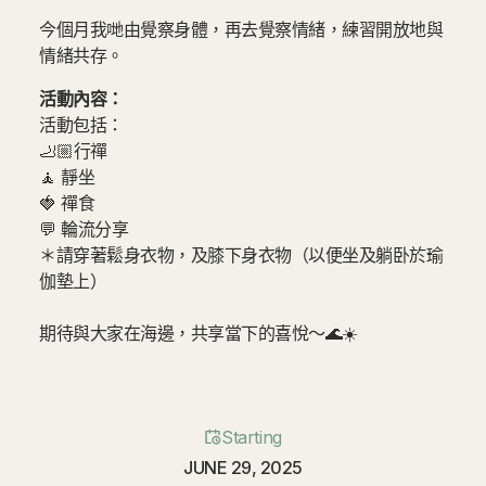
今個月我哋由覺察身體，再去覺察情緒，練習開放地與
情緒共存。
活動內容：
活動包括：
🦶🏼行禪
🧘 靜坐
🍓 禪食
💬 輪流分享
＊請穿著鬆身衣物，及膝下身衣物（以便坐及躺卧於瑜
伽墊上）
期待與大家在海邊，共享當下的喜悅～🌊☀️
Starting
JUNE 29, 2025