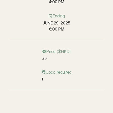
4:00 PM
Ending
JUNE 29, 2025
6:00 PM
Price ($HKD)
30
Coco required
1