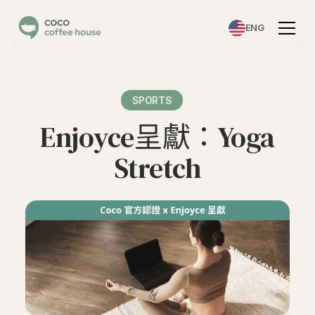
ENG
SPORTS
Enjoyce呈獻：Yoga
Stretch