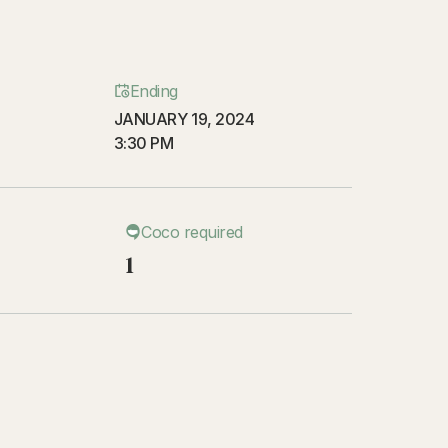
Ending
JANUARY 19, 2024
3:30 PM
Coco required
1