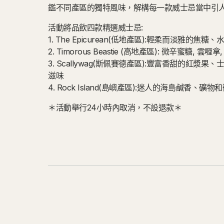
鑑不同產區的獨特風味，解構每一款威士忌當中引
活動將品飲四款精選威士忌:
1. The Epicurean(低地產區):輕柔而淡雅的焦
2. Timorous Beastie (高地產區): 微辛蜜糖, 雲喱
3. Scallywag(斯佩賽德產區):豐富香甜的紅漿
滋味
4. Rock Island(島嶼產區):迷人的海島鹹香、礦
＊活動舉行24小時內取消，不設退款＊