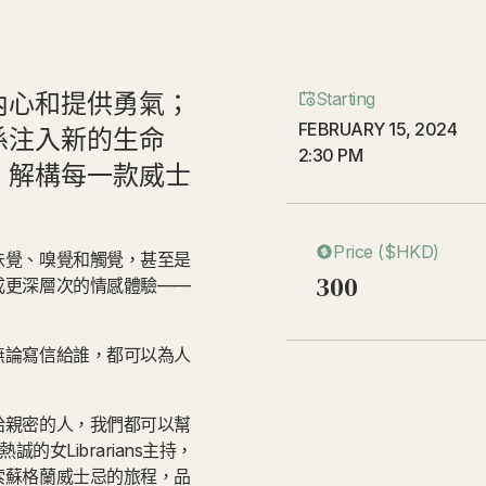
內心和提供勇氣；
Starting
FEBRUARY 15, 2024
係注入新的生命
2:30 PM
，解構每一款威士
Price ($HKD)
味覺、嗅覺和觸覺，甚至是
300
成更深層次的情感體驗——
無論寫信給誰，都可以為人
給親密的人，我們都可以幫
熱誠的女Librarians主持，
索蘇格蘭威士忌的旅程，品