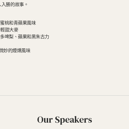
人入勝的故事。
糖、水蜜桃和青蘋果風味
拿, 輕甜大麥
果、士多啤梨、蘋果和黑朱古力
物和微妙的煙燻風味
Our Speakers